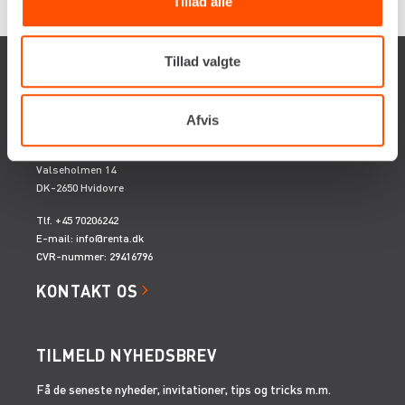
Tillad alle
Tillad valgte
Afvis
Renta A/S
Valseholmen 14
DK-2650 Hvidovre
Tlf. +45 70206242
E-mail:
info@renta.dk
CVR-nummer: 29416796
KONTAKT OS
TILMELD NYHEDSBREV
Få de seneste nyheder, invitationer, tips og tricks m.m.