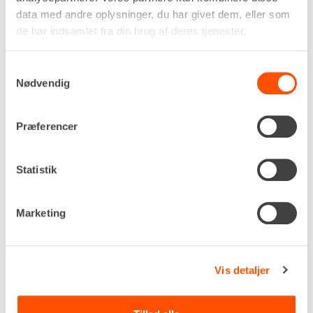
Bredde
data med andre oplysninger, du har givet dem, eller som
1.500 mm
de har indsamlet fra din brug af deres tjenester.
Antal tænder
24 stk
Samtykkevalg
Egenvægt
Nødvendig
45,0 kg
DKK 375,00
Pr. dag
Præferencer
Ekskl. moms
Renta udlejer kun til erhverv. Gyldigt CVR-
Statistik
nummer er påkrævet.
Marketing
Flere informationer
LEJ NU
Vis detaljer