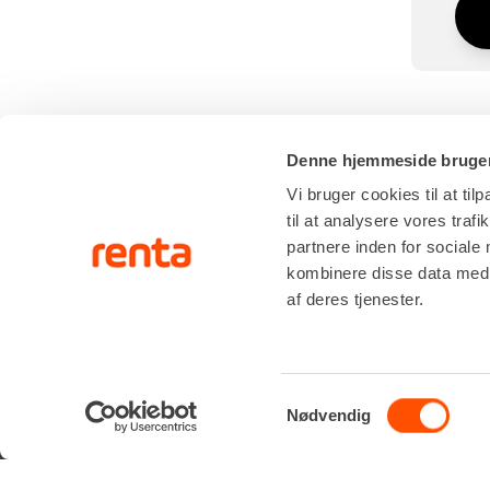
Denne hjemmeside bruger
Vi bruger cookies til at til
til at analysere vores tra
partnere inden for sociale
SERVIC
kombinere disse data med a
af deres tjenester.
RÅDGIVNI
Renta A/S
Valseholmen 14
ONSITE S
DK-2650 Hvidovre
LIFTOPMÅ
Samtykkevalg
Tlf. +45 70206242
Nødvendig
E-mail:
info@renta.dk
CVR-nummer: 29416796