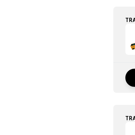
TR
TR