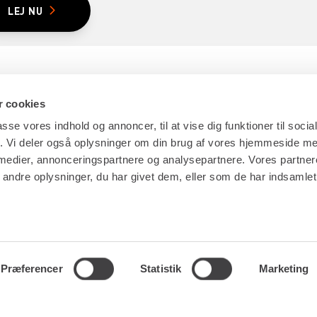
LEJ NU
 cookies
passe vores indhold og annoncer, til at vise dig funktioner til soci
fik. Vi deler også oplysninger om din brug af vores hjemmeside m
 medier, annonceringspartnere og analysepartnere. Vores partne
ES
GENVEJE
ndre oplysninger, du har givet dem, eller som de har indsamlet 
NG
LÆS MERE OM RENTA EASY
ERVICE
LEDIGE JOBS | KARRIERE I RENTA
LING
LEJE- OG LEVERINGSBETINGELSER
Præferencer
Statistik
Marketing