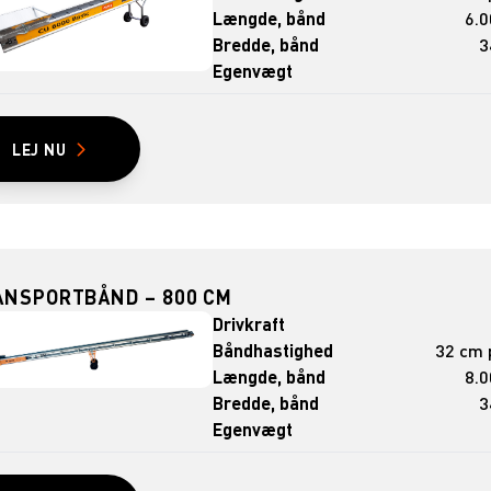
Længde, bånd
6.
Bredde, bånd
3
Egenvægt
LEJ NU
ANSPORTBÅND – 800 CM
Drivkraft
Båndhastighed
32 cm p
Længde, bånd
8.
Bredde, bånd
3
Egenvægt