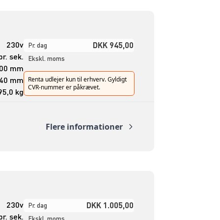
230v
DKK 945,00
Pr. dag
r. sek.
Ekskl. moms
500 mm
40 mm
Renta udlejer kun til erhverv. Gyldigt
CVR-nummer er påkrævet.
95,0 kg
Flere informationer
230v
DKK 1.005,00
Pr. dag
r. sek.
Ekskl. moms