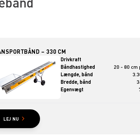
lebånd
ANSPORTBÅND – 330 CM
Drivkraft
Båndhastighed
20 - 80 cm p
Længde, bånd
3.
Bredde, bånd
3
Egenvægt
LEJ NU