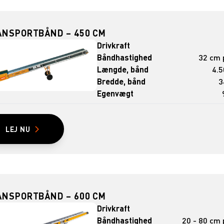
ANSPORTBÅND – 450 CM
Drivkraft
Båndhastighed
32 cm p
Længde, bånd
4.
Bredde, bånd
3
Egenvægt
LEJ NU
ANSPORTBÅND – 600 CM
Drivkraft
Båndhastighed
20 - 80 cm p