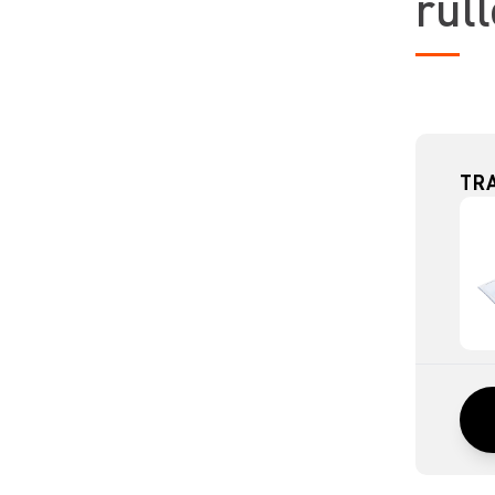
rul
TR