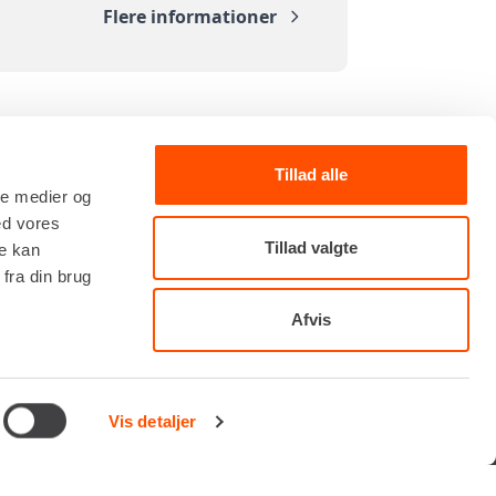
Flere informationer
Tillad alle
ale medier og
ed vores
Tillad valgte
re kan
TILMELD NYHEDSBREV
fra din brug
Få de seneste nyheder, invitationer, tips og tricks m.m.
Afvis
Vis detaljer