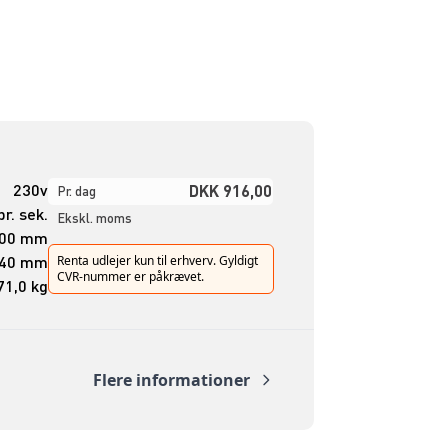
230v
DKK 916,00
Pr. dag
r. sek.
Ekskl. moms
300 mm
40 mm
Renta udlejer kun til erhverv. Gyldigt
CVR-nummer er påkrævet.
71,0 kg
Flere informationer