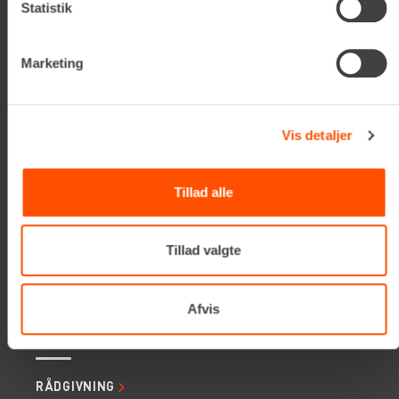
Statistik
Tlf. +45 70206242
E-mail:
info@renta.dk
CVR-nummer: 29416796
Marketing
KONTAKT OS
Vis detaljer
TILMELD NYHEDSBREV
Få de seneste nyheder, invitationer, tips og tricks m.m.
Tillad alle
Tillad valgte
Afvis
SERVICES
RÅDGIVNING