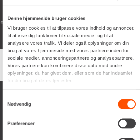
05/02/2026
Denne hjemmeside bruger cookies
Schyssta hjälpsamma människor jobbar här, de flesta
iallafall. Man får alltid kaffe te vatten o dricka under tide
Vi bruger cookies til at tilpasse vores indhold og annoncer,
man vöntar på sin tur. 5/5
til at vise dig funktioner til sociale medier og til at
analysere vores trafik. Vi deler også oplysninger om din
brug af vores hjemmeside med vores partnere inden for
sociale medier, annonceringspartnere og analysepartnere.
Vores partnere kan kombinere disse data med andre
Google
samlet bedømmelse er
4.5
af 5,
på basis af
150 anmeldelser
oplysninger, du har givet dem, eller som de har indsamlet
fra din brug af deres tjenester.
Samtykkevalg
Nødvendig
Renta A/S
Præferencer
Valseholmen 14
DK-2650 Hvidovre