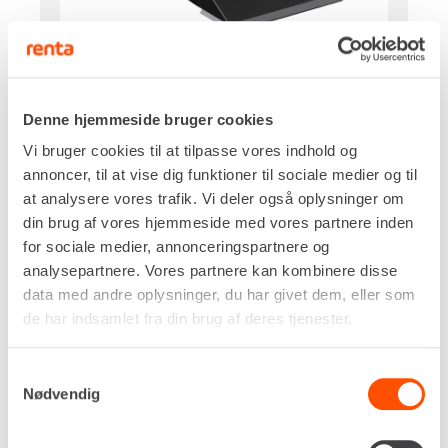
Skifte
S60
Bredde
Denne hjemmeside bruger cookies
60/120 cm
Vi bruger cookies til at tilpasse vores indhold og
DKK 604,00
Pr. dag
annoncer, til at vise dig funktioner til sociale medier og til
Ekskl. moms
at analysere vores trafik. Vi deler også oplysninger om
din brug af vores hjemmeside med vores partnere inden
Renta udlejer kun til erhverv. Gyldigt CVR-
nummer er påkrævet.
for sociale medier, annonceringspartnere og
analysepartnere. Vores partnere kan kombinere disse
data med andre oplysninger, du har givet dem, eller som
Flere informationer
LEJ NU
de har indsamlet fra din brug af deres tjenester.
Samtykkevalg
Profilskovle til gravemaskiner
Nødvendig
En profilskovl er et specialiseret stykke materiel,