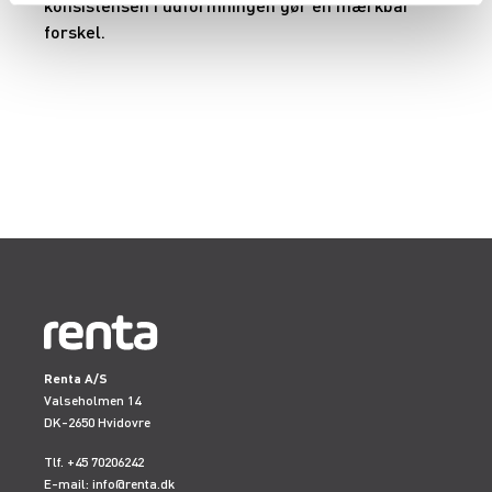
konsistensen i udformningen gør en mærkbar
forskel.
Renta A/S
Valseholmen 14
DK-2650 Hvidovre
Tlf. +45 70206242
E-mail:
info@renta.dk