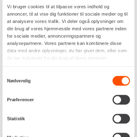
Vi bruger cookies til at tilpasse vores indhold og
Ekskl. moms
annoncer, til at vise dig funktioner til sociale medier og til
at analysere vores trafik. Vi deler også oplysninger om
En profilskovl er et specialiseret graveværktøj,
din brug af vores hjemmeside med vores partnere inden
designet til præcisionsarbejde i grøfter, render og
for sociale medier, annonceringspartnere og
skråninger. Den har en smal og ofte buet form,
analysepartnere. Vores partnere kan kombinere disse
som gør den ideel til opgaver, hvor præcise
data med andre oplysninger, du har givet dem, eller som
profiler og konturer er nødvendige.
de har indsamlet fra din brug af deres tjenester.
Specifikationer
Samtykkevalg
Nødvendig
Skifte
S60
Bredde
60/120 cm
Præferencer
LEJ NU
Statistik