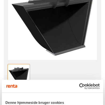
Pr. dag
DKK 604,00
Denne hjemmeside bruger cookies