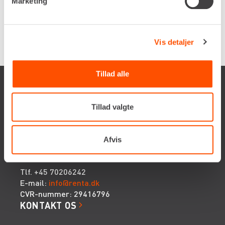
Marketing
Renta udlejer kun til erhverv. Gyldigt CVR-
nummer er påkrævet.
Vis detaljer
Tillad alle
Tillad valgte
Renta A/S
Afvis
Valseholmen 14
DK-2650 Hvidovre
Tlf. +45 70206242
E-mail:
info@renta.dk
CVR-nummer: 29416796
KONTAKT OS