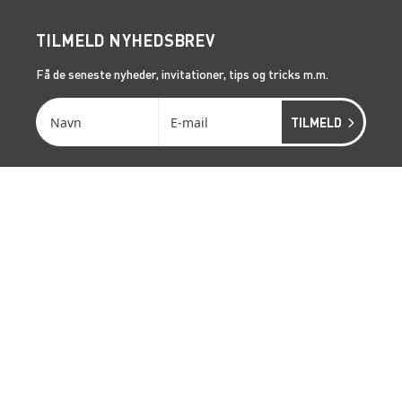
TILMELD NYHEDSBREV
Få de seneste nyheder, invitationer, tips og tricks m.m.
SERVICES
RÅDGIVNING
ONSITE SERVICE
LIFTOPMÅLING
GENVEJE
LÆS MERE OM RENTA EASY