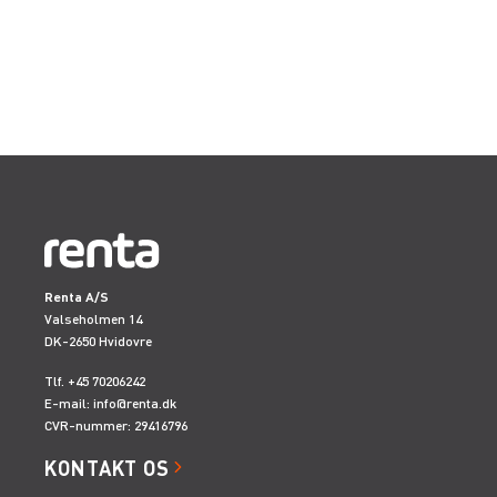
Renta A/S
Valseholmen 14
DK-2650 Hvidovre
Tlf. +45 70206242
E-mail:
info@renta.dk
CVR-nummer: 29416796
KONTAKT OS