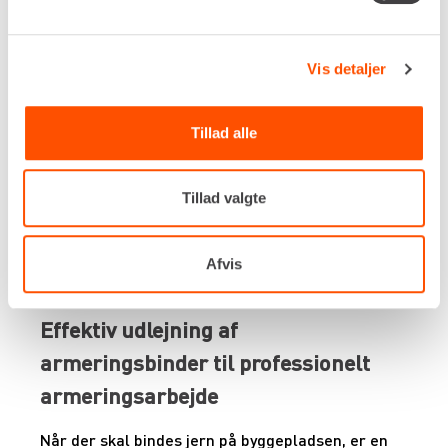
Vibrationsniveau
0,53 m/s²
Egenvægt
Vis detaljer
3,3 kg
DKK 658,00
Pr. dag
Ekskl. moms
Tillad alle
Renta udlejer kun til erhverv. Gyldigt CVR-
nummer er påkrævet.
Tillad valgte
Flere informationer
LEJ NU
Afvis
Effektiv udlejning af
armeringsbinder til professionelt
armeringsarbejde
Når der skal bindes jern på byggepladsen, er en