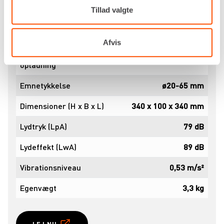
Tillad valgte
Drivkraft
Batteri. Ni-MH 9.6v
Ladetid, batteri
Ca. 45 min
Afvis
Antal binder pr.
Ca. 420
opladning
Emnetykkelse
ø20-65 mm
Dimensioner (H x B x L)
340 x 100 x 340 mm
Lydtryk (LpA)
79 dB
Lydeffekt (LwA)
89 dB
Vibrationsniveau
0,53 m/s²
Egenvægt
3,3 kg
LEJ NU