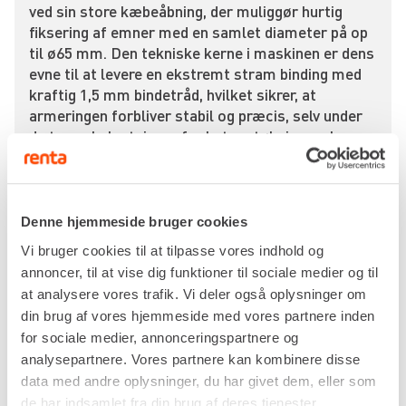
ved sin store kæbeåbning, der muliggør hurtig
fiksering af emner med en samlet diameter på op
til ø65 mm. Den tekniske kerne i maskinen er dens
evne til at levere en ekstremt stram binding med
kraftig 1,5 mm bindetråd, hvilket sikrer, at
armeringen forbliver stabil og præcis, selv under
de tunge belastninger fra betonstøbning og brug
af stavvibratorer.
I den praktiske udførelse på byggepladsen
anvendes Max RB 655 til specifikke
Denne hjemmeside bruger cookies
arbejdsopgaver som binding af kraftigt tentorstål
Vi bruger cookies til at tilpasse vores indhold og
i fundamenter, brokonstruktioner og støttemure.
annoncer, til at vise dig funktioner til sociale medier og til
Den er særligt velegnet til at fiksere svære
at analysere vores trafik. Vi deler også oplysninger om
armeringsjern i bjælker og søjler, hvor mindre
maskiner må give op på grund af dimensionerne.
din brug af vores hjemmeside med vores partnere inden
Entreprenører og anlægsgartnere bruger desuden
for sociale medier, annonceringspartnere og
maskinen til effektiv klargøring af dæk med
analysepartnere. Vores partnere kan kombinere disse
kraftige armeringsnet, hvor hver binding udføres
data med andre oplysninger, du har givet dem, eller som
på under et sekund, hvilket optimerer
de har indsamlet fra din brug af deres tjenester.