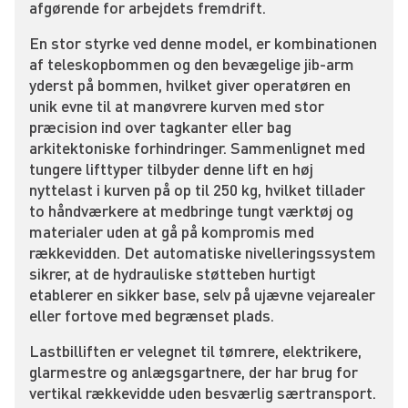
afgørende for arbejdets fremdrift.
En stor styrke ved denne model, er kombinationen
af teleskopbommen og den bevægelige jib-arm
yderst på bommen, hvilket giver operatøren en
unik evne til at manøvrere kurven med stor
præcision ind over tagkanter eller bag
arkitektoniske forhindringer. Sammenlignet med
tungere lifttyper tilbyder denne lift en høj
nyttelast i kurven på op til 250 kg, hvilket tillader
to håndværkere at medbringe tungt værktøj og
materialer uden at gå på kompromis med
rækkevidden. Det automatiske nivelleringssystem
sikrer, at de hydrauliske støtteben hurtigt
etablerer en sikker base, selv på ujævne vejarealer
eller fortove med begrænset plads.
Lastbilliften er velegnet til tømrere, elektrikere,
glarmestre og anlægsgartnere, der har brug for
vertikal rækkevidde uden besværlig særtransport.