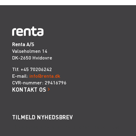
Renta A/S
Valseholmen 14
DK-2650 Hvidovre
Tlf. +45 70206242
E-mail:
info@renta.dk
CVR-nummer: 29416796
KONTAKT OS
TILMELD NYHEDSBREV
Få de seneste nyheder, invitationer, tips og tricks
m.m.