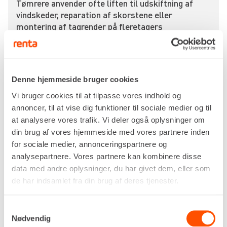
Tømrere anvender ofte liften til udskiftning af
vindskeder, reparation af skorstene eller
montering af tagrender på fleretagers
ejendomme, hvor jib-armen gør det muligt at nå
ind over tagfladen fra gaden. Ved service på
facadebelysning, opsætning af skilte eller
glarmesteropgaver i højden navigeres lastbilen i
Denne hjemmeside bruger cookies
position, støttebenene køres ud, og operatøren
fører kurven roligt og sikkert op til
Vi bruger cookies til at tilpasse vores indhold og
montagestedet. Den fintfølende
annoncer, til at vise dig funktioner til sociale medier og til
proportionalstyring giver fuld kontrol ved arbejde
at analysere vores trafik. Vi deler også oplysninger om
helt tæt på følsomme bygningsdele.
din brug af vores hjemmeside med vores partnere inden
for sociale medier, annonceringspartnere og
Sikkerheden styrkes af liftens høje
analysepartnere. Vores partnere kan kombinere disse
vridningsstabilitet og det integrerede
data med andre oplysninger, du har givet dem, eller som
kontrolsystem, der løbende overvåger stabiliteten
de har indsamlet fra din brug af deres tjenester.
og forhindrer fejlbetjening. Da lastbilliften
overholder de nyeste miljøstandarder for lave
emissioner, understøtter valget af denne model
Samtykkevalg
Nødvendig
virksomhedens grønne profil og ESG-mål.