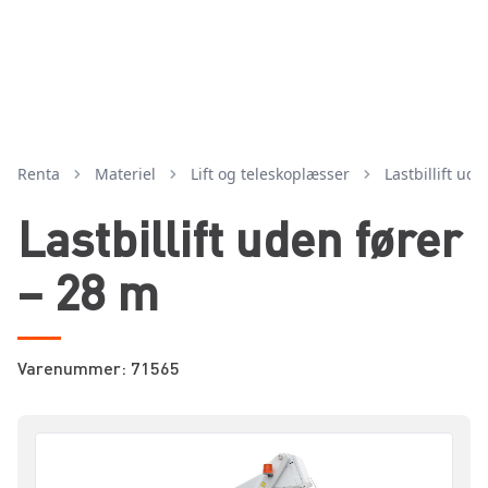
Renta
Materiel
lift og teleskoplæsser
lastbillift ud
Lastbillift uden fører
– 28 m
Varenummer: 71565