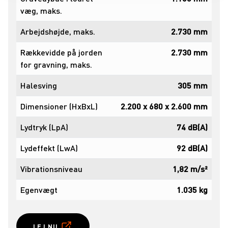
væg, maks.
Arbejdshøjde, maks.
2.730 mm
Rækkevidde på jorden
2.730 mm
for gravning, maks.
Halesving
305 mm
Dimensioner (HxBxL)
2.200 x 680 x 2.600 mm
Lydtryk (LpA)
74 dB(A)
Lydeffekt (LwA)
92 dB(A)
Vibrationsniveau
1,82 m/s²
Egenvægt
1.035 kg
LEJ NU