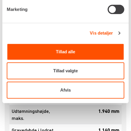
Brændstofforbrug
2,2 liter pr. time
Marketing
Hastighed
1,8 / 3,7 km/t
Brydekraft
590 kgf
Vis detaljer
Gennemtrængningskraft
1.000 kgf
Tillad alle
Jordtryk
0,28 kg/cm²
Maksimal hældning
30°
Tillad valgte
Gravearmsvinkel
45º / 90º
(venstre / højre)
Afvis
Gravedybde, maks.
1.460 mm
Udtømningshøjde,
1.940 mm
maks.
Gravedybde i lodret
1.160 mm