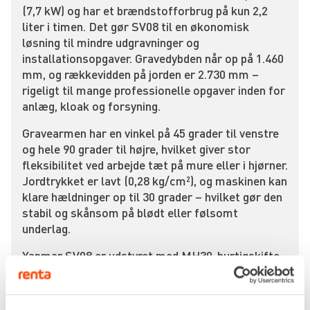
(7,7 kW) og har et brændstofforbrug på kun 2,2
liter i timen. Det gør SV08 til en økonomisk
løsning til mindre udgravninger og
installationsopgaver. Gravedybden når op på 1.460
mm, og rækkevidden på jorden er 2.730 mm –
rigeligt til mange professionelle opgaver inden for
anlæg, kloak og forsyning.
Gravearmen har en vinkel på 45 grader til venstre
og hele 90 grader til højre, hvilket giver stor
fleksibilitet ved arbejde tæt på mure eller i hjørner.
Jordtrykket er lavt (0,28 kg/cm²), og maskinen kan
klare hældninger op til 30 grader – hvilket gør den
stabil og skånsom på blødt eller følsomt
underlag.
Yanmar SV08 er udstyret med MH30-hurtigskifte
og kan tilpasses med forskellige redskaber. Med
lavt lydniveau, lav vibration og enkel betjening er
den både komfortabel og effektiv – perfekt til