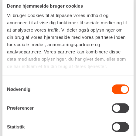
arbejde i områder, hvor støj og pladsforhold skal
Denne hjemmeside bruger cookies
tages i betragtning.
Vi bruger cookies til at tilpasse vores indhold og
Lej Yanmar SV08 hos Renta, og få en
annoncer, til at vise dig funktioner til sociale medier og til
ultrakompakt minigraver leveret klar til brug –
at analysere vores trafik. Vi deler også oplysninger om
serviceret og tilpasset dine behov. Udlejning giver
din brug af vores hjemmeside med vores partnere inden
dig fleksibilitet uden at binde kapital i udstyr, du
for sociale medier, annonceringspartnere og
kun bruger lejlighedsvis.
analysepartnere. Vores partnere kan kombinere disse
data med andre oplysninger, du har givet dem, eller som
Kontakt din nærmeste
Renta-afdeling
i dag, og få
de har indsamlet fra din brug af deres tjenester.
rådgivning og hurtig levering – vi hjælper dig med
at finde den helt rigtige løsning til dit projekt.
Samtykkevalg
Nødvendig
Specifikationer
Dokumenter
Drivkraft
Diesel
Præferencer
Ydelse (hk / kW)
10,3 / 7,7
Statistik
Brændstoftank
9,7 liter