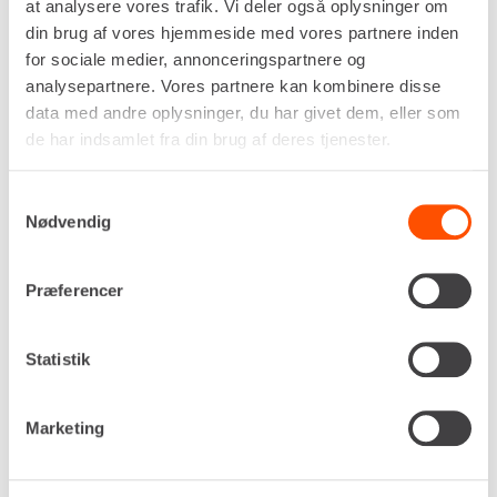
at analysere vores trafik. Vi deler også oplysninger om
vælge den rigtige løsning – uanset hvor i landet du
din brug af vores hjemmeside med vores partnere inden
arbejder.
for sociale medier, annonceringspartnere og
analysepartnere. Vores partnere kan kombinere disse
data med andre oplysninger, du har givet dem, eller som
Specifikationer
Dokumenter
de har indsamlet fra din brug af deres tjenester.
Drivkraft
Diesel
Samtykkevalg
Ydelse (hk / kW)
26,0 / 19,1
Nødvendig
Brændstoftank
47 liter
Præferencer
Brændstofforbrug
4,8 liter pr. time
Hastighed
0 - 4,4 km/t
Statistik
Brydekraft
2.150 kgf
Gennemtrængningskraft
1.660 kgf
Marketing
Jordtryk
0,28 kg/cm²