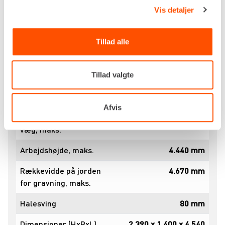
Maksimal hældning
58% / 30°
Vis detaljer
Gravearmsvinkel
71° / 57°
Tillad alle
(venstre / højre)
Gravedybde, maks.
2.680 mm
Tillad valgte
Udtømningshøjde,
3.020 mm
maks.
Afvis
Gravedybde i lodret
2.190 mm
væg, maks.
Arbejdshøjde, maks.
4.440 mm
Rækkevidde på jorden
4.670 mm
for gravning, maks.
Halesving
80 mm
Dimensioner (HxBxL)
2.390 x 1.400 x 4.540