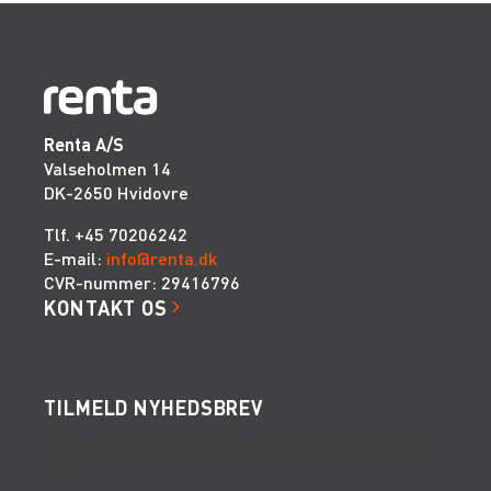
Renta A/S
Valseholmen 14
DK-2650 Hvidovre
Tlf. +45 70206242
E-mail:
info@renta.dk
CVR-nummer: 29416796
KONTAKT OS
TILMELD NYHEDSBREV
Få de seneste nyheder, invitationer, tips og tricks
m.m.