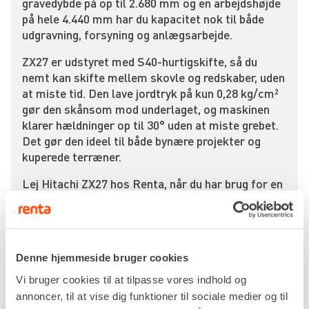
gravedybde på op til 2.680 mm og en arbejdshøjde
på hele 4.440 mm har du kapacitet nok til både
udgravning, forsyning og anlægsarbejde.
ZX27 er udstyret med S40-hurtigskifte, så du
nemt kan skifte mellem skovle og redskaber, uden
at miste tid. Den lave jordtryk på kun 0,28 kg/cm²
gør den skånsom mod underlaget, og maskinen
klarer hældninger op til 30° uden at miste grebet.
Det gør den ideel til både bynære projekter og
kuperede terræner.
Lej Hitachi ZX27 hos Renta, når du har brug for en
kraftfuld minigraver til midlertidige opgaver –
uden at binde kapital i maskinparken. Vi sørger for,
at maskinen er fuldt serviceret, tanket og klar til
brug ved levering.
Denne hjemmeside bruger cookies
Kontakt din
nærmeste Renta-afdeling
og få
Vi bruger cookies til at tilpasse vores indhold og
professionel rådgivning samt hurtig levering
annoncer, til at vise dig funktioner til sociale medier og til
direkte til byggepladsen. Vi hjælper dig med at