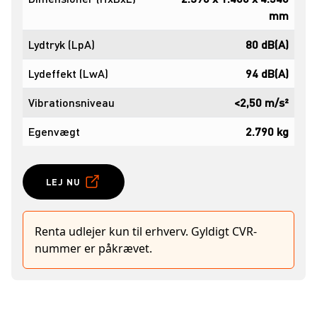
mm
Lydtryk (LpA)
80 dB(A)
Lydeffekt (LwA)
94 dB(A)
Vibrationsniveau
<2,50 m/s²
Egenvægt
2.790 kg
LEJ NU
Renta udlejer kun til erhverv. Gyldigt CVR-
nummer er påkrævet.