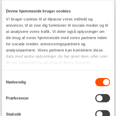
Denne hjemmeside bruger cookies
Vi bruger cookies til at tilpasse vores indhold og
annoncer, til at vise dig funktioner til sociale medier og til
at analysere vores trafik. Vi deler også oplysninger om
din brug af vores hjemmeside med vores partnere inden
Drivkraft
for sociale medier, annonceringspartnere og
230v
analysepartnere. Vores partnere kan kombinere disse
Effekt
data med andre oplysninger, du har givet dem, eller som
0,8 kW
de har indsamlet fra din brug af deres tjenester.
Arbejdsområde, fugt
40 - 100 % RF
Samtykkevalg
Luftstrøm
Nødvendig
250 m³/t
Egenvægt
31,0 kg
Præferencer
DKK 320,00
Pr. dag
Ekskl. moms
Statistik