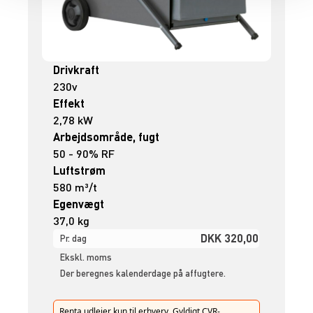
Drivkraft
230v
Effekt
2,78 kW
Arbejdsområde, fugt
50 - 90% RF
Luftstrøm
580 m³/t
Egenvægt
37,0 kg
DKK 320,00
Pr. dag
Ekskl. moms
Der beregnes kalenderdage på affugtere.
Renta udlejer kun til erhverv. Gyldigt CVR-