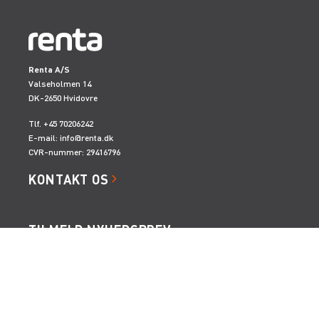
Renta A/S
Valseholmen 14
DK-2650 Hvidovre
Tlf. +45 70206242
E-mail:
info@renta.dk
CVR-nummer: 29416796
KONTAKT OS
TILMELD NYHEDSBREV
Få de seneste nyheder, invitationer, tips og tricks m.m.