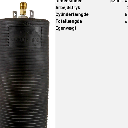
Dimensioner
ø200 - 
Arbejdstryk
Cylinderlængde
5
Totallængde
6
Egenvægt