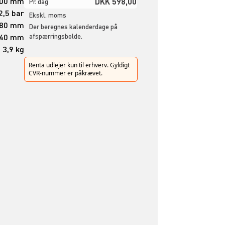
400 mm
DKK 598,00
Pr. dag
2,5 bar
Ekskl. moms
80 mm
Der beregnes kalenderdage på
40 mm
afspærringsbolde.
3,9 kg
Renta udlejer kun til erhverv. Gyldigt
CVR-nummer er påkrævet.