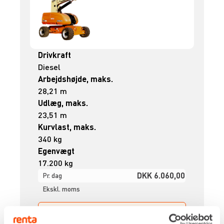
Drivkraft
Diesel
Arbejdshøjde, maks.
28,21 m
Udlæg, maks.
23,51 m
Kurvlast, maks.
340 kg
Egenvægt
17.200 kg
DKK 6.060,00
Pr. dag
Ekskl. moms
Renta udlejer kun til erhverv. Gyldigt CVR-
nummer er påkrævet.