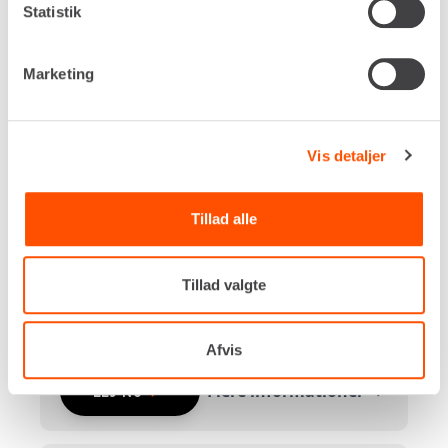
Statistik
Batteri / diesel
Udlæg, maks.
13,00 m
Marketing
Kurvlast, maks.
250 kg
Kurvstørrelse
Vis detaljer
850 x 1.850 mm
Brændstoftank
42 liter
Tillad alle
DKK 4.850,00
Pr. dag
Ekskl. moms
Tillad valgte
Renta udlejer kun til erhverv. Gyldigt CVR-
nummer er påkrævet.
Afvis
Flere informationer
LEJ NU