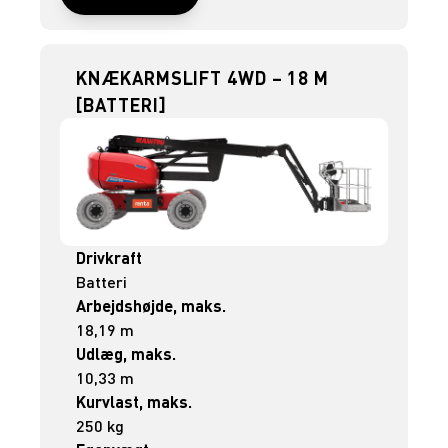
KNÆKARMSLIFT 4WD – 18 M
[BATTERI]
Drivkraft
Batteri
Arbejdshøjde, maks.
18,19 m
Udlæg, maks.
10,33 m
Kurvlast, maks.
250 kg