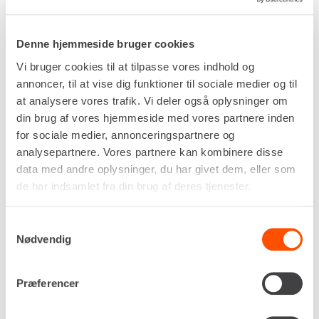
Flere informationer
LEJ NU
Denne hjemmeside bruger cookies
Vi bruger cookies til at tilpasse vores indhold og
annoncer, til at vise dig funktioner til sociale medier og til
at analysere vores trafik. Vi deler også oplysninger om
KNÆKARMSLIFT 4WD – 21 M
din brug af vores hjemmeside med vores partnere inden
[HYBRID]
for sociale medier, annonceringspartnere og
analysepartnere. Vores partnere kan kombinere disse
data med andre oplysninger, du har givet dem, eller som
de har indsamlet fra din brug af deres tjenester.
Samtykkevalg
Nødvendig
Præferencer
Drivkraft