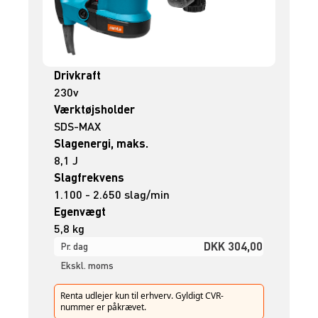
Drivkraft
230v
Værktøjsholder
SDS-MAX
Slagenergi, maks.
8,1 J
Slagfrekvens
1.100 - 2.650 slag/min
Egenvægt
5,8 kg
DKK 304,00
Pr. dag
Ekskl. moms
Renta udlejer kun til erhverv. Gyldigt CVR-
nummer er påkrævet.