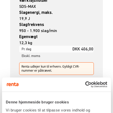
Værktøjsholder
SDS-MAX
Slagenergi, maks.
19,9 J
Slagfrekvens
950 - 1.900 slag/min
Egenvægt
12,3 kg
DKK 406,00
Pr. dag
Ekskl. moms
Renta udlejer kun til erhverv. Gyldigt CVR-
nummer er påkrævet.
Flere informationer
LEJ NU
Denne hjemmeside bruger cookies
MEJSELHAMMER – 15 KG [230V]
Vi bruger cookies til at tilpasse vores indhold og