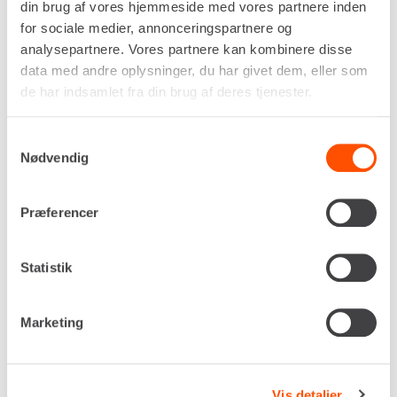
din brug af vores hjemmeside med vores partnere inden
Ekskl. moms
for sociale medier, annonceringspartnere og
analysepartnere. Vores partnere kan kombinere disse
Renta udlejer kun til erhverv. Gyldigt CVR-
data med andre oplysninger, du har givet dem, eller som
nummer er påkrævet.
de har indsamlet fra din brug af deres tjenester.
Flere informationer
LEJ NU
Samtykkevalg
Nødvendig
MINIKRAN PÅ BÆLTER – 3,0 T
Præferencer
Statistik
Marketing
Vis detaljer