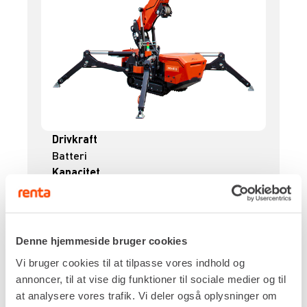
Drivkraft
Batteri
Kapacitet
2.800 kg
Arbejdshøjde, maks.
10,40 m
Udlæg, maks.
Denne hjemmeside bruger cookies
8,00 m
Vi bruger cookies til at tilpasse vores indhold og
Egenvægt
annoncer, til at vise dig funktioner til sociale medier og til
2.495 kg
at analysere vores trafik. Vi deler også oplysninger om
DKK 5.696,00
Pr. dag