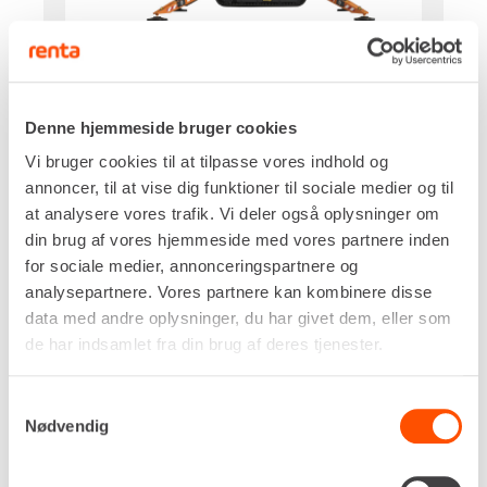
Drivkraft
Batteri
Arbejdshøjde, maks.
Denne hjemmeside bruger cookies
20,05 m
Platformshøjde, maks.
Vi bruger cookies til at tilpasse vores indhold og
18,05 m
annoncer, til at vise dig funktioner til sociale medier og til
Udlæg, maks.
at analysere vores trafik. Vi deler også oplysninger om
9,70 m
din brug af vores hjemmeside med vores partnere inden
Platformskapacitet
for sociale medier, annonceringspartnere og
230 kg
analysepartnere. Vores partnere kan kombinere disse
DKK 4.875,00
Pr. dag
data med andre oplysninger, du har givet dem, eller som
Ekskl. moms
de har indsamlet fra din brug af deres tjenester.
Renta udlejer kun til erhverv. Gyldigt CVR-
Samtykkevalg
nummer er påkrævet.
Nødvendig
Flere informationer
LEJ NU