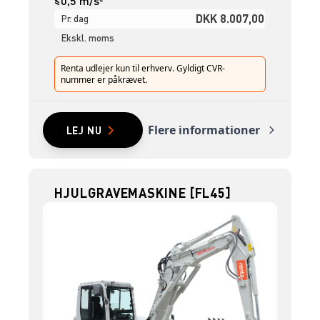
≤0,5 m/s²
DKK 8.007,00
Pr. dag
Ekskl. moms
Renta udlejer kun til erhverv. Gyldigt CVR-
nummer er påkrævet.
Flere informationer
LEJ NU
HJULGRAVEMASKINE [FL45]