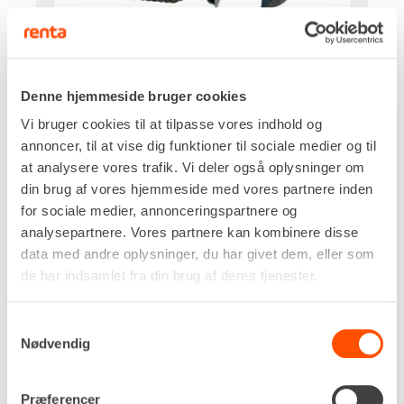
Drivkraft
Diesel
Gravedybde, maks.
Denne hjemmeside bruger cookies
1.755 mm
Vi bruger cookies til at tilpasse vores indhold og
Udtømningshøjde, maks.
annoncer, til at vise dig funktioner til sociale medier og til
2.120 mm
at analysere vores trafik. Vi deler også oplysninger om
Jordtryk
din brug af vores hjemmeside med vores partnere inden
0,28 kg/cm²
for sociale medier, annonceringspartnere og
Egenvægt
analysepartnere. Vores partnere kan kombinere disse
1.150 kg
data med andre oplysninger, du har givet dem, eller som
DKK 2.309,00
Pr. dag
de har indsamlet fra din brug af deres tjenester.
Ekskl. moms
Renta udlejer kun til erhverv. Gyldigt CVR-
Samtykkevalg
nummer er påkrævet.
Nødvendig
Flere informationer
LEJ NU
Præferencer