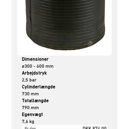
Dimensioner
ø300 - 600 mm
Arbejdstryk
2,5 bar
Cylinderlængde
730 mm
Totallængde
790 mm
Egenvægt
7,6 kg
DKK 874,00
Pr. dag