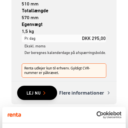
510 mm
Totallængde
570 mm
Egenvægt
1,5 kg
DKK 295,00
Pr. dag
Ekskl. moms
Der beregnes kalenderdage på afspærringsbolde.
Renta udlejer kun til erhverv. Gyldigt CVR-
nummer er påkrævet.
Flere informationer
LEJ NU
AFSPÆRRINGSBOLD – Ø200-400
MM