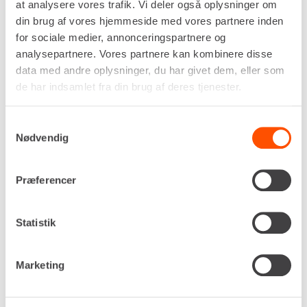
at analysere vores trafik. Vi deler også oplysninger om
14,80 m
din brug af vores hjemmeside med vores partnere inden
Kurvlast, maks.
for sociale medier, annonceringspartnere og
230 kg
analysepartnere. Vores partnere kan kombinere disse
Egenvægt
data med andre oplysninger, du har givet dem, eller som
3.500 kg
de har indsamlet fra din brug af deres tjenester.
DKK 4.773,00
Pr. dag
Ekskl. moms
Samtykkevalg
Nødvendig
Renta udlejer kun til erhverv. Gyldigt CVR-
nummer er påkrævet.
Præferencer
Flere informationer
LEJ NU
Statistik
LASTBILLIFT UDEN FØRER – 28 M
Marketing