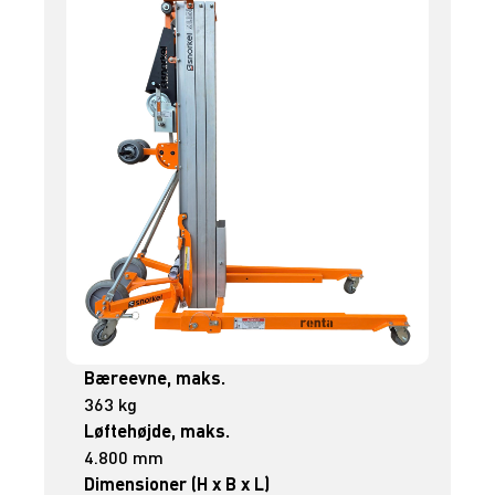
Bæreevne, maks.
363 kg
Løftehøjde, maks.
4.800 mm
Dimensioner (H x B x L)