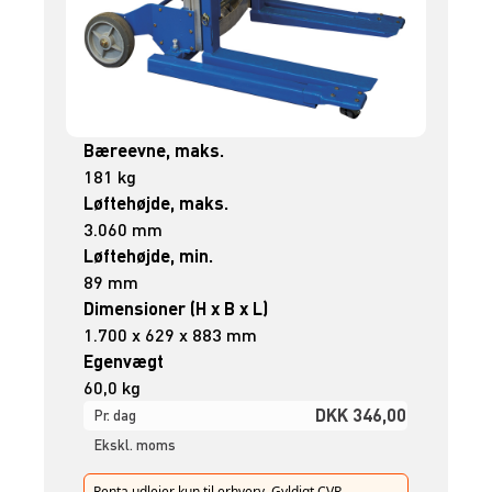
Bæreevne, maks.
181 kg
Løftehøjde, maks.
3.060 mm
Løftehøjde, min.
89 mm
Dimensioner (H x B x L)
1.700 x 629 x 883 mm
Egenvægt
60,0 kg
DKK 346,00
Pr. dag
Ekskl. moms
Renta udlejer kun til erhverv. Gyldigt CVR-