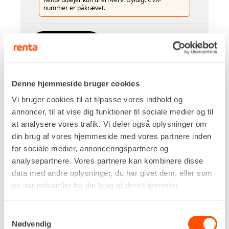
nummer er påkrævet.
Flere informationer
LEJ NU
Denne hjemmeside bruger cookies
MATERIALEHEJS – 3,5 M – WLL
Vi bruger cookies til at tilpasse vores indhold og
159 KG
annoncer, til at vise dig funktioner til sociale medier og til
at analysere vores trafik. Vi deler også oplysninger om
din brug af vores hjemmeside med vores partnere inden
for sociale medier, annonceringspartnere og
analysepartnere. Vores partnere kan kombinere disse
data med andre oplysninger, du har givet dem, eller som
de har indsamlet fra din brug af deres tjenester.
Samtykkevalg
Nødvendig