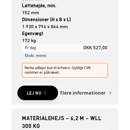
Løftehøjde, min.
152 mm
Dimensioner (H x B x L)
1.930 x 794 x 864 mm
Egenvægt
172 kg
DKK 527,00
Pr. dag
Ekskl. moms
Renta udlejer kun til erhverv. Gyldigt CVR-
nummer er påkrævet.
Flere informationer
LEJ NU
MATERIALEHEJS – 6,2 M – WLL
300 KG