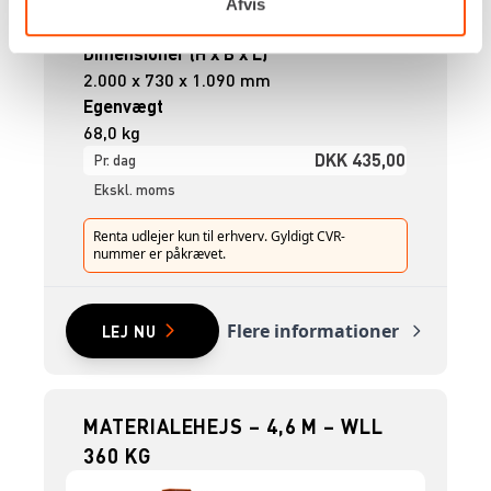
Løftehøjde, min.
Afvis
90 mm
Dimensioner (H x B x L)
2.000 x 730 x 1.090 mm
Egenvægt
68,0 kg
DKK 435,00
Pr. dag
Ekskl. moms
Renta udlejer kun til erhverv. Gyldigt CVR-
nummer er påkrævet.
Flere informationer
LEJ NU
MATERIALEHEJS – 4,6 M – WLL
360 KG