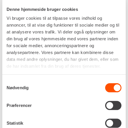
Denne hjemmeside bruger cookies
For både nye og erfarne fagfolk
Vi bruger cookies til at tilpasse vores indhold og
Hvad enten du er ny i branchen eller en garvet
annoncer, til at vise dig funktioner til sociale medier og til
entreprenør, vil vores videoer give dig
at analysere vores trafik. Vi deler også oplysninger om
værdifulde indsigter, der gør en forskel. Fra
din brug af vores hjemmeside med vores partnere inden
vedligeholdelsestips til avancerede teknikker
for sociale medier, annonceringspartnere og
– vi har det hele!
analysepartnere. Vores partnere kan kombinere disse
data med andre oplysninger, du har givet dem, eller som
de har indsamlet fra din brug af deres tjenester.
Skru op for din viden – skru ned for besværet
Samtykkevalg
Når det gælder klare og præcise instruktioner,
Nødvendig
er vi ligeså skarpe som vores bedste klinger.
Vores mission er at give dig den bedste
Præferencer
vejledning, så du kan arbejde hurtigere, sikrere
og mere effektivt.
Statistik