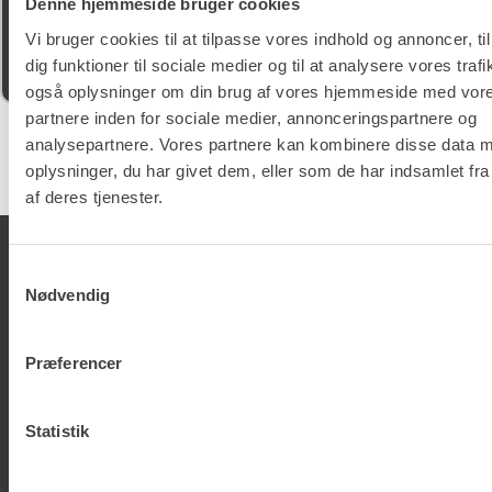
Denne hjemmeside bruger cookies
Denne bruger har kun efterladt en bedømmelse.
Vi bruger cookies til at tilpasse vores indhold og annoncer, til
dig funktioner til sociale medier og til at analysere vores trafi
også oplysninger om din brug af vores hjemmeside med vor
partnere inden for sociale medier, annonceringspartnere og
analysepartnere. Vores partnere kan kombinere disse data 
Google
samlet bedømmelse er
4.5
af 5,
oplysninger, du har givet dem, eller som de har indsamlet fra
på basis af
150 anmeldelser
af deres tjenester.
Samtykkevalg
Nødvendig
Renta A/S
Præferencer
Valseholmen 14
DK-2650 Hvidovre
Statistik
Tlf. +45 70206242
E-mail:
info@renta.dk
CVR-nummer: 29416796