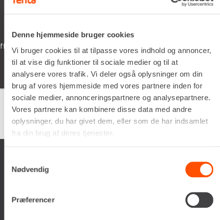
xevo
05/02/2026
Denne hjemmeside bruger cookies
 dine
Schyssta hjälpsamma människor jobbar här, 
Vi bruger cookies til at tilpasse vores indhold og annoncer,
iallafall. Man får alltid kaffe te vatten o dric
til at vise dig funktioner til sociale medier og til at
man vöntar på sin tur. 5/5
analysere vores trafik. Vi deler også oplysninger om din
brug af vores hjemmeside med vores partnere inden for
sociale medier, annonceringspartnere og analysepartnere.
Vores partnere kan kombinere disse data med andre
Google
samlet bedømmelse er
4.5
af 5,
oplysninger, du har givet dem, eller som de har indsamlet
på basis af
150 anmeldelser
fra din brug af deres tjenester.
Samtykkevalg
Nødvendig
Præferencer
Renta A/S
Valseholmen 14