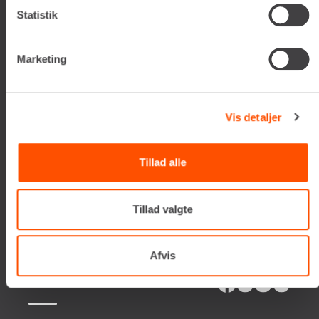
DK-2650 Hvidovre
Statistik
Tlf. +45 70206242
E-mail:
info@renta.dk
CVR-nummer: 29416796
Marketing
KONTAKT OS
Vis detaljer
TILMELD NYHEDSBREV
Få de seneste nyheder, invitationer, tips og tricks m.m.
Tillad alle
Tillad valgte
Afvis
SERVICES