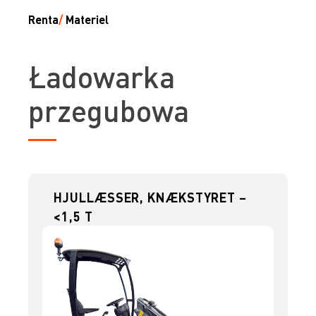
Renta
/
Materiel
Ładowarka
przegubowa
HJULLÆSSER, KNÆKSTYRET –
<1,5 T