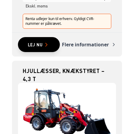
Ekskl. moms
Renta udlejer kun til erhverv. Gyldigt CVR-
nummer er påkrævet.
Flere informationer
LEJ NU
HJULLÆSSER, KNÆKSTYRET –
4,3 T