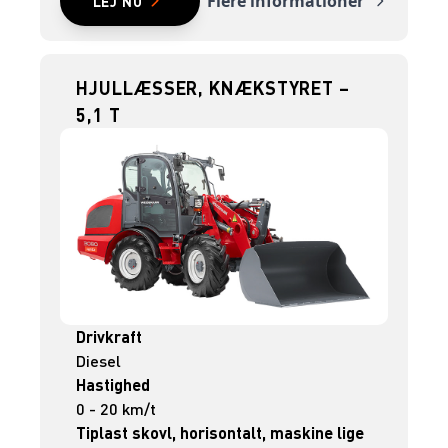
Flere informationer
LEJ NU
HJULLÆSSER, KNÆKSTYRET –
5,1 T
Drivkraft
Diesel
Hastighed
0 - 20 km/t
Tiplast skovl, horisontalt, maskine lige