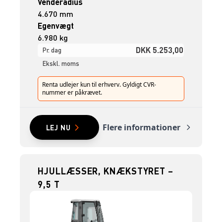
Venderadius
4.670 mm
Egenvægt
6.980 kg
DKK 5.253,00
Pr. dag
Ekskl. moms
Renta udlejer kun til erhverv. Gyldigt CVR-
nummer er påkrævet.
Flere informationer
LEJ NU
HJULLÆSSER, KNÆKSTYRET –
9,5 T