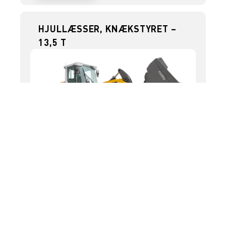
HJULLÆSSER, KNÆKSTYRET –
13,5 T
Drivkraft
Diesel
Hastighed
0 - 16 km/t
Tiplast skovl, horisontalt, maskine lige
9.350 kg
Venderadius