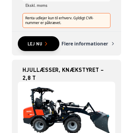
Ekskl. moms
Renta udlejer kun til erhverv. Gyldigt CVR-
nummer er påkrævet.
Flere informationer
LEJ NU
HJULLÆSSER, KNÆKSTYRET –
2,8 T