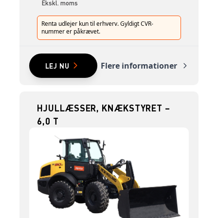
Ekskl. moms
Renta udlejer kun til erhverv. Gyldigt CVR-
nummer er påkrævet.
Flere informationer
LEJ NU
HJULLÆSSER, KNÆKSTYRET –
6,0 T